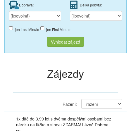
Doprava:
Délka pobytu:
jen Last Minute
jen First Minute
Vyhledat zájezd
Zájezdy
Th
Řazení:
1x dítě do 3,99 let s dvěma dospělými osobami bez
nároku na lůžko a stravu ZDARMA! Lázně Dobrna:
se…