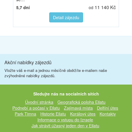
11 140 Kč
5,7 dní
od
Detail zájezdu
Akční nabídky zájezdů
Vložte váš e-mail a jednou měsíčně obdržíte e-mailem naše
zvýhodněné nabídky zájezdů.
Sledujte nás na socialních sítích
Úvodní stránka
Geografická poloha Eilatu
Podnebí a počasí v Eilatu
Zajímavá místa
Delfíní útes
Park Timna
Historie Eilatu
Korálový útes
Kontakty
Informace o vstupu do Izraele
Jak strávit úžasný jeden den v Eilatu